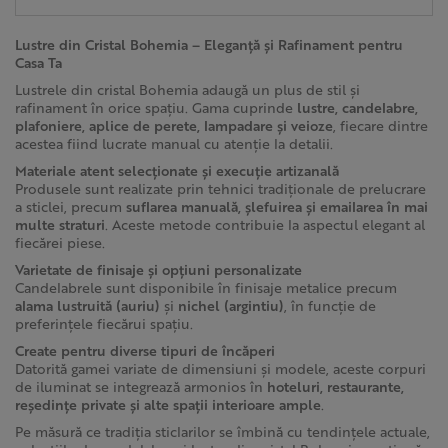
Lustre din Cristal Bohemia – Eleganță și Rafinament pentru
Casa Ta
Lustrele din cristal Bohemia adaugă un plus de stil și
rafinament în orice spațiu. Gama cuprinde
lustre, candelabre,
plafoniere, aplice de perete, lampadare și veioze
, fiecare dintre
acestea fiind lucrate manual cu atenție la detalii.
Materiale atent selecționate și execuție artizanală
Produsele sunt realizate prin tehnici tradiționale de prelucrare
a sticlei, precum
suflarea manuală, șlefuirea și emailarea în mai
multe straturi
. Aceste metode contribuie la aspectul elegant al
fiecărei piese.
Varietate de finisaje și opțiuni personalizate
Candelabrele sunt disponibile în finisaje metalice precum
alama lustruită (auriu)
și
nichel (argintiu)
, în funcție de
preferințele fiecărui spațiu.
Create pentru diverse tipuri de încăperi
Datorită gamei variate de dimensiuni și modele, aceste corpuri
de iluminat se integrează armonios în
hoteluri, restaurante,
reședințe private și alte spații interioare ample
.
Pe măsură ce tradiția sticlarilor se îmbină cu tendințele actuale,