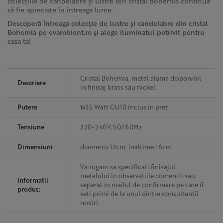
colecțiile de candelabre și lustre din cristal Bohemia continuă
să fie apreciate în întreaga lume.
Descoperă întreaga colecție de lustre și candelabre din cristal
Bohemia pe
evambient.ro
și alege iluminatul potrivit pentru
casa ta!
Cristal Bohemia, metal alama disponibil
Descriere
in finisaj brass sau nickel
Putere
1x35 Watt GU10 inclus in pret
Tensiune
220-240V,50/60Hz
Dimensiuni
diametru:12cm, inaltime:16cm
Va rugam sa specificati finisajul
metalului in observatiile comenzii sau
Informatii
separat in mailul de confirmare pe care il
produs:
veti primi de la unul dintre consultantii
nostri.