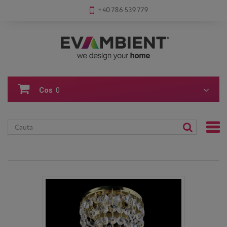
+40 786 539 779
Cos
0