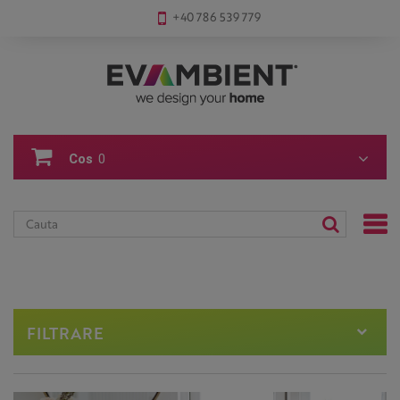
+40 786 539 779
Cos
0
FILTRARE