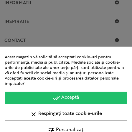
INFORMATII
INSPIRATIE
CONTACT
Acest magazin vă solicită să acceptați cookie-uri pentru
performanță, media și publicitate. Mediile sociale și cookie-
urile de publicitate ale unor terțe părți sunt utilizate pentru a
vă oferi funcții de social media și anunțuri personalizate.
Acceptați aceste cookie-uri și procesarea datelor personale
implicate?
Acceptă
done_all
Respingeți toate cookie-urile
clear
© 2015 - 2026 Toate drepturile rezervate. Evambient.ro
| Magazin optimizat de
Personalizați
tune