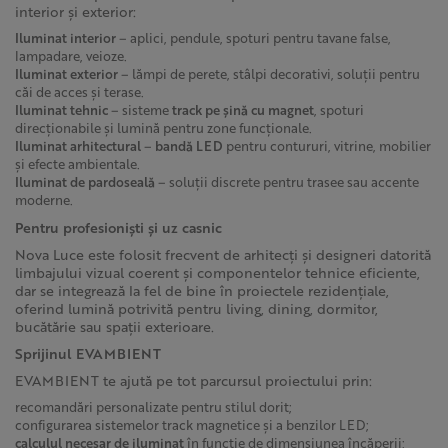
interior și exterior:
Iluminat interior
– aplici, pendule, spoturi pentru tavane false,
lampadare, veioze.
Iluminat exterior
– lămpi de perete, stâlpi decorativi, soluții pentru
căi de acces și terase.
Iluminat tehnic
– sisteme
track pe șină cu magnet
, spoturi
direcționabile și lumină pentru zone funcționale.
Iluminat arhitectural
–
bandă LED
pentru contururi, vitrine, mobilier
și efecte ambientale.
Iluminat de pardoseală
– soluții discrete pentru trasee sau accente
moderne.
Pentru profesioniști și uz casnic
Nova Luce este folosit frecvent de arhitecți și designeri datorită
limbajului vizual coerent și componentelor tehnice eficiente,
dar se integrează la fel de bine în proiectele rezidențiale,
oferind lumină potrivită pentru living, dining, dormitor,
bucătărie sau spații exterioare.
Sprijinul EVAMBIENT
EVAMBIENT te ajută pe tot parcursul proiectului prin:
recomandări personalizate pentru stilul dorit;
configurarea sistemelor track magnetice și a benzilor LED;
calculul necesar de iluminat
în funcție de dimensiunea încăperii;