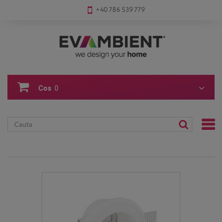
+40 786 539 779
Cos
0