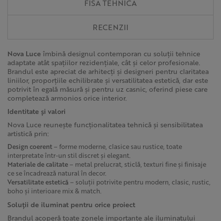
FISA TEHNICA
RECENZII
Nova Luce
îmbină designul contemporan cu soluții tehnice
adaptate atât spațiilor rezidențiale, cât și celor profesionale.
Brandul este apreciat de arhitecți și designeri pentru claritatea
liniilor, proporțiile echilibrate și versatilitatea estetică, dar este
potrivit în egală măsură și pentru uz casnic, oferind piese care
completează armonios orice interior.
Identitate și valori
Nova Luce reunește funcționalitatea tehnică și sensibilitatea
artistică prin:
Design coerent
– forme moderne, clasice sau rustice, toate
interpretate într-un stil discret și elegant.
Materiale de calitate
– metal prelucrat, sticlă, texturi fine și finisaje
ce se încadrează natural în decor.
Versatilitate estetică
– soluții potrivite pentru modern, clasic, rustic,
boho și interioare mix & match.
Soluții de iluminat pentru orice proiect
Brandul acoperă toate zonele importante ale iluminatului