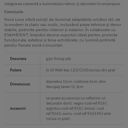
integrarea coerentă a iluminatului tehnic și decorativ în amenajare.
Concluzie
Nova Luce oferă soluții de iluminat adaptabile oricărui stil, de
la modern la clasic sau rustic, incluzând piese tehnice și decor
stabile, potrivite pentru interior și exterior. În colaborare cu
EVAMBIENT, brandul devine suportul ideal pentru proiecte
funcționale, estetice și bine echilibrate, cu lumină potrivită
pentru fiecare zonă a locuinței.
Descriere
gips finisaj alb
Putere
1x 10 Watt bec LED GU10 exclus din pret
diametru:12cm; inaltime:6cm; dim.
Dimensiuni
decupaj tavan:12,3cm
se poate accesoriza cu reflector-ul
decorativ dorit: negru-cod ref:9261;
Accesorii
argintiu-cod ref:9261; bronz:-cod
ref:9263; auriu:-cod ref:9263 NU este
inclus in pret!