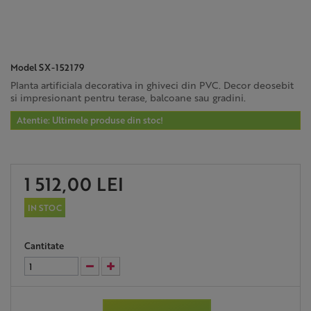
Model
SX-152179
Planta artificiala decorativa in ghiveci din PVC. Decor deosebit
si impresionant pentru terase, balcoane sau gradini.
Atentie: Ultimele produse din stoc!
1 512,00 LEI
IN STOC
Cantitate