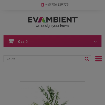
+40 786 539 779
Cos
0