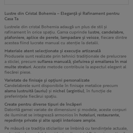
Lustre din Cristal Bohemia – Eleganță și Rafinament pentru
Casa Ta
Lustrele din cristal Bohemia adaugă un plus de stil și
rafinament în orice spațiu. Gama cuprinde
lustre, candelabre,
plafoniere, aplice de perete, lampadare și veioze
, fiecare dintre
acestea fiind lucrate manual cu atenție la detalii.
Materiale atent selecționate și execuție artizanală
Produsele sunt realizate prin tehnici tradiționale de prelucrare
a sticlei, precum
suflarea manuală, șlefuirea și emailarea în mai
multe straturi
. Aceste metode contribuie la aspectul elegant al
fiecărei piese.
Varietate de finisaje și opțiuni personalizate
Candelabrele sunt disponibile în finisaje metalice precum
alama lustruită (auriu)
și
nichel (argintiu)
, în funcție de
preferințele fiecărui spațiu.
Create pentru diverse tipuri de încăperi
Datorită gamei variate de dimensiuni și modele, aceste corpuri
de iluminat se integrează armonios în
hoteluri, restaurante,
reședințe private și alte spații interioare ample
.
Pe măsură ce tradiția sticlarilor se îmbină cu tendințele actuale,