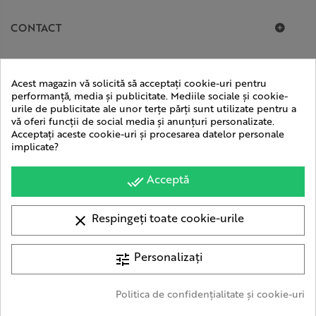
CONTACT
Acest magazin vă solicită să acceptați cookie-uri pentru
performanță, media și publicitate. Mediile sociale și cookie-
urile de publicitate ale unor terțe părți sunt utilizate pentru a
vă oferi funcții de social media și anunțuri personalizate.
Acceptați aceste cookie-uri și procesarea datelor personale
implicate?
Acceptă
done_all
Respingeți toate cookie-urile
clear
© 2015 - 2026 Toate drepturile rezervate. Evambient.ro
| Magazin optimizat de
Personalizați
tune
Politica de confidențialitate și cookie-uri
WHATSAPP!
group_work
Consimțământ pentru cookie-uri