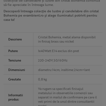
colecțiile de candelabre și lustre din cristal Bohemia continuă
să fie apreciate în întreaga lume.
Descoperă întreaga colecție de lustre și candelabre din cristal
Bohemia pe
evambient.ro
și alege iluminatul potrivit pentru
casa ta!
Cristal Bohemia, metal alama disponibil
Descriere
in finisaj brass sau nickel
Putere
1x40Watt E14 exclus din pret
Tensiune
220-240V,50/60Hz
Dimensiuni
diametru:14cm, inaltime:24cm+lant
Greutate
0,8 kg
Va rugam sa specificati finisajul
metalului in observatiile comenzii sau
Informatii
separat in mailul de confirmare pe care il
produs:
veti primi de la unul dintre consultantii
nostri.