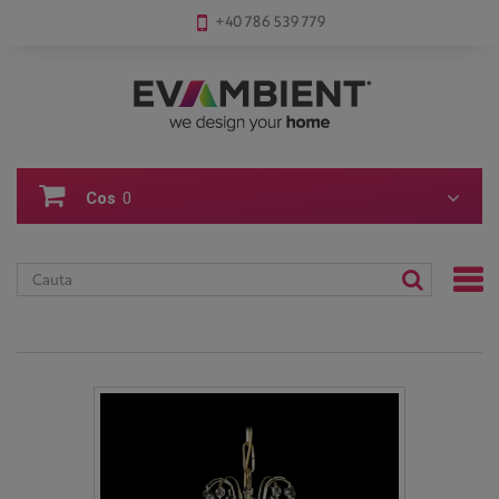
+40 786 539 779
Cos
0