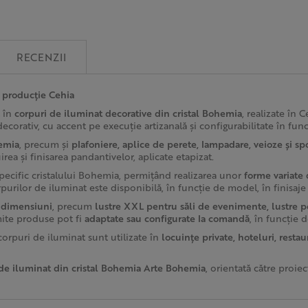
RECENZII
, producție Cehia
t în
corpuri de iluminat decorative din cristal Bohemia
, realizate în 
 decorativ, cu accent pe execuție artizanală și configurabilitate în fun
hemia
, precum și
plafoniere, aplice de perete, lampadare, veioze și sp
irea și finisarea pandantivelor, aplicate etapizat.
specific cristalului Bohemia, permițând realizarea unor
forme variate
orpurilor de iluminat este disponibilă, în funcție de model, în finisa
i dimensiuni
, precum
lustre XXL pentru săli de evenimente, lustre pe
mite produse pot fi
adaptate sau configurate la comandă
, în funcție 
 corpuri de iluminat sunt utilizate în
locuințe private, hoteluri, rest
 de iluminat din cristal Bohemia Arte Bohemia
, orientată către proie