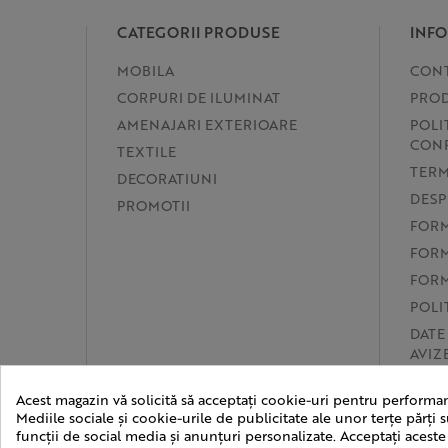
CATEGORII PRODUSE
INFO
MOBILA
CON
CORPURI DE ILUMINAT
PROD
AMENAJARI EXTERIOARE
POLI
CONF
TEXTILE
TERM
DECORATIUNI
DESP
PROMOTII
FORM
FORM
FORM
POLI
DATE
AVIZ
PREF
Acest magazin vă solicită să acceptați cookie-uri pentru performan
SOL
Mediile sociale și cookie-urile de publicitate ale unor terțe părți s
funcții de social media și anunțuri personalizate. Acceptați aceste