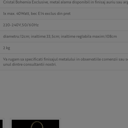
Cristal Bohemia Exclusive, metal alama disponibil in finisaj auriu sau ar
1x max. 40Watt, bec E14 exclus din pret
220-240V,50/60Hz
diametru:12cm; inaltime:33,5cm; inaltime reglabila maxim:108cm
2 kg
Va rugam sa specificati finisajul metalului in observatiile comenzii sau se
unul dintre consultantii nostri.