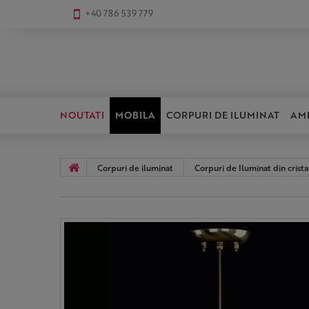
+40 786 539 779
NOUTATI
MOBILA
CORPURI DE ILUMINAT
AM
Corpuri de iluminat
Corpuri de Iluminat din crista