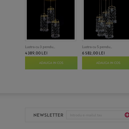
Lustra cu 3 pendu...
Lustra cu 5 pendu...
4 389,00 LEI
6 582,00 LEI
ADAUGA IN COS
ADAUGA IN COS
NEWSLETTER