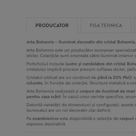
PRODUCATOR
FISA TEHNICA
Arte Bohemia – Iluminat decorativ din cristal Bohemia
Arte Bohemia este un producător european specializa
sticlei. Colecțiile sunt orientate către iluminat interior
Portofoliul include
lustre și candelabre din cristal Bo
cristalului implică procese precum suflarea sticlei, șlefu
Cristalul utilizat are un conținut de
până la 30% PbO
, 
colorate
, în funcție de colecție. Structura metalică a c
Arte Bohemia realizează și
corpuri de iluminat de mar
pentru casa scării
. În cazul unor cerințe specifice, anu
Datorită varietății de dimensiuni și configurații, aceste
iluminatul are un rol decorativ clar definit.
Pe
evambient.ro
este disponibilă o selecție de
corpuri
expresie decorativă.