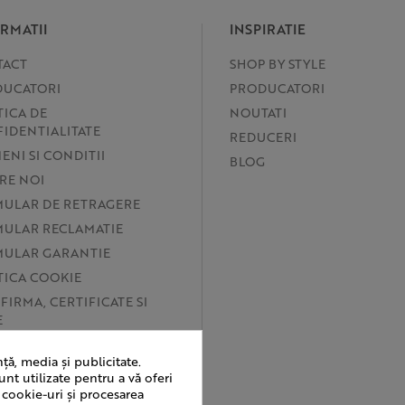
RMATII
INSPIRATIE
TACT
SHOP BY STYLE
UCATORI
PRODUCATORI
TICA DE
NOUTATI
IDENTIALITATE
REDUCERI
ENI SI CONDITII
BLOG
RE NOI
ULAR DE RETRAGERE
ULAR RECLAMATIE
ULAR GARANTIE
TICA COOKIE
 FIRMA, CERTIFICATE SI
E
ERINTE COOKIE
ță, media și publicitate.
ANPC
/
unt utilizate pentru a vă oferi
 cookie-uri și procesarea