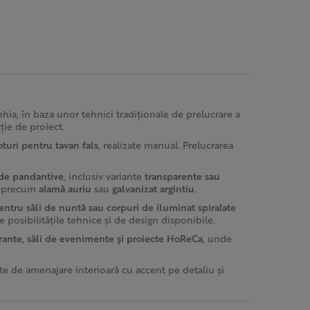
Cehia, în baza unor tehnici tradiționale de prelucrare a
cție de proiect.
oturi pentru tavan fals
, realizate manual. Prelucrarea
 de pandantive
, inclusiv variante
transparente sau
je precum
alamă auriu
sau
galvanizat argintiu
.
ntru săli de nuntă sau corpuri de iluminat spiralate
de posibilitățile tehnice și de design disponibile.
aurante, săli de evenimente și proiecte HoReCa
, unde
cte de amenajare interioară cu accent pe detaliu și