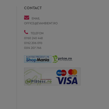
CONTACT
EMAIL
OFFICE@EVAMBIENT.RO
TELEFON
0760 240 448
0762 206 093
0314 207 766