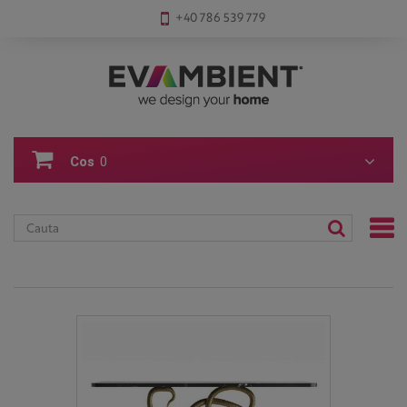
+40 786 539 779
Cos
0