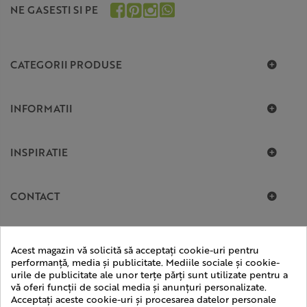
NE GASESTI SI PE
CATEGORII PRODUSE
INFORMATII
INSPIRATIE
CONTACT
Acest magazin vă solicită să acceptați cookie-uri pentru
performanță, media și publicitate. Mediile sociale și cookie-
urile de publicitate ale unor terțe părți sunt utilizate pentru a
vă oferi funcții de social media și anunțuri personalizate.
Acceptați aceste cookie-uri și procesarea datelor personale