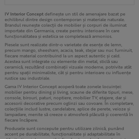
IV Interior Concept
definește un stil de amenajare bazat pe
echilibrul dintre design contemporan și materiale naturale.
Brandul reunește colecții de mobilier și corpuri de iluminat
importate din Germania, create pentru interioare în care
funcționalitatea și estetica se completează armonios.
Piesele sunt realizate dintr-o varietate de esențe de lemn,
precum mango, sheesham, acacia, teak, stejar sau nuc furniruit,
fiecare material contribuind la un aspect autentic și cald.
Acestea sunt integrate cu elemente din metal, sticlă sau
ceramică, rezultând combinații vizuale moderne, potrivite atât
pentru spații minimaliste, cât și pentru interioare cu influențe
rustice sau industriale.
Gama IV Interior Concept acoperă toate zonele locuinței:
mobilier pentru dining și living, scaune de diferite tipuri, mese,
console, birouri, paturi, noptiere, mobilier TV, etajere, dar și
accesorii decorative precum oglinzi sau covoare. În completare,
colecțiile includ lustre, candelabre, aplice de perete, veioze și
lampadare, menite să creeze o atmosferă plăcută și coerentă în
fiecare încăpere.
Produsele sunt concepute pentru utilizare zilnică, punând
accent pe durabilitate, funcționalitate și adaptabilitate în