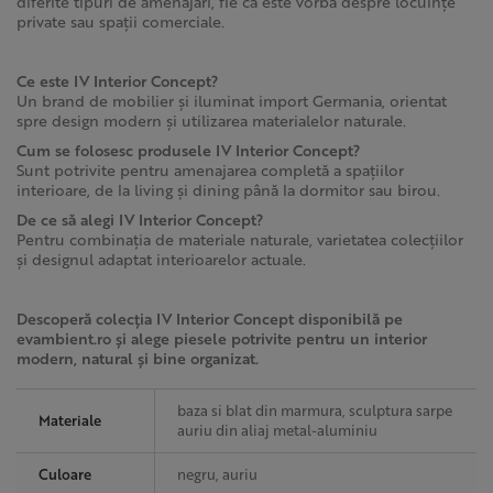
diferite tipuri de amenajări, fie că este vorba despre locuințe
private sau spații comerciale.
Ce este IV Interior Concept?
Un brand de mobilier și iluminat import Germania, orientat
spre design modern și utilizarea materialelor naturale.
Cum se folosesc produsele IV Interior Concept?
Sunt potrivite pentru amenajarea completă a spațiilor
interioare, de la living și dining până la dormitor sau birou.
De ce să alegi IV Interior Concept?
Pentru combinația de materiale naturale, varietatea colecțiilor
și designul adaptat interioarelor actuale.
Descoperă colecția IV Interior Concept disponibilă pe
evambient.ro și alege piesele potrivite pentru un interior
modern, natural și bine organizat.
baza si blat din marmura, sculptura sarpe
Materiale
auriu din aliaj metal-aluminiu
Culoare
negru, auriu