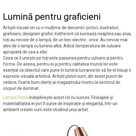
Lumină pentru graficieni
Artiștii vizuali vin cu o mulțime de denumiri: pictori, ilustratori,
graficieni, designeri grafici. Indiferent că lucrează noaptea sau ziua,
toți au nevoie de o lampă, de un bec electric…orice. Au nevoie mai
ales de o lampă cu lumina albă. Adică temperatura de culoare
apropiată de cea a zilei.
Ceea ce îi unește pe toți este pasiunea pentru culoare și pentru
forme. De aceea, pentru ei și pentru calitatea muncii lor este
esențial ca obiectul care pune în lumină lucrarea lor să fie el însuși o
expresie vizuală artistică. Artiștii plstici sunt, din acest punct de
vedere, foarte buni clienți ai magazinului nostru la sectorul de
corpuri de iluminat.
Lampa Paola
îndeplinește acest rol cu succes. Finisajele și
materialitatea ei pot fi surse de inspirație și eleganță, într-un
ambient creativ cum este studioul unui artist.