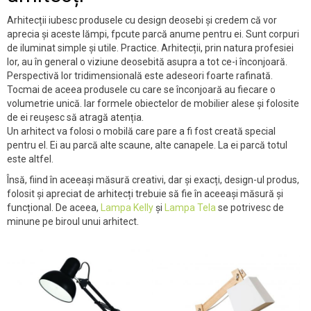
Arhitecții iubesc produsele cu design deosebi și credem că vor
aprecia și aceste lămpi, fpcute parcă anume pentru ei. Sunt corpuri
de iluminat simple și utile. Practice. Arhitecții, prin natura profesiei
lor, au în general o viziune deosebită asupra a tot ce-i înconjoară.
Perspectivă lor tridimensională este adeseori foarte rafinată.
Tocmai de aceea produsele cu care se înconjoară au fiecare o
volumetrie unică. Iar formele obiectelor de mobilier alese și folosite
de ei reușesc să atragă atenția.
Un arhitect va folosi o mobilă care pare a fi fost creată special
pentru el. Ei au parcă alte scaune, alte canapele. La ei parcă totul
este altfel.
Însă, fiind în aceeași măsură creativi, dar și exacți, design-ul produs,
folosit și apreciat de arhitecți trebuie să fie în aceeași măsură și
funcțional. De aceea,
Lampa Kelly
și
Lampa Tela
se potrivesc de
minune pe biroul unui arhitect.