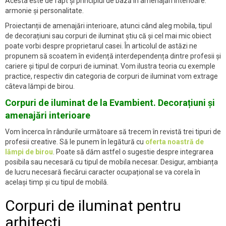
Acesta este de fapt și principiul de bază în amenajări interioare:
armonie și personalitate.
Proiectanții de amenajări interioare, atunci când aleg mobila, tipul
de decorațiuni sau corpuri de iluminat știu că și cel mai mic obiect
poate vorbi despre proprietarul casei. În articolul de astăzi ne
propunem să scoatem în evidență interdependența dintre profesii și
cariere și tipul de corpuri de iuminat. Vom ilustra teoria cu exemple
practice, respectiv din categoria de corpuri de iluminat vom extrage
câteva lămpi de birou.
Corpuri de iluminat de la Evambient. Decorațiuni și
amenajări interioare
Vom încerca în rândurile următoare să trecem în revistă trei tipuri de
profesii creative. Să le punem în legătură cu
oferta noastră de
lămpi de birou
. Poate să dăm astfel o sugestie despre integrarea
posibila sau necesară cu tipul de mobila necesar. Desigur, ambianța
de lucru necesară fiecărui caracter ocupațional se va corela în
același timp și cu tipul de mobilă.
Corpuri de iluminat pentru
arhitecți