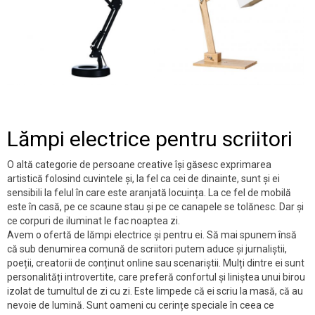
Lămpi electrice pentru scriitori
O altă categorie de persoane creative își găsesc exprimarea
artistică folosind cuvintele și, la fel ca cei de dinainte, sunt și ei
sensibili la felul în care este aranjată locuința. La ce fel de mobilă
este în casă, pe ce scaune stau și pe ce canapele se tolănesc. Dar și
ce corpuri de iluminat le fac noaptea zi.
Avem o ofertă de lămpi electrice și pentru ei. Să mai spunem însă
că sub denumirea comună de scriitori putem aduce și jurnaliștii,
poeții, creatorii de conținut online sau scenariștii. Mulți dintre ei sunt
personalități introvertite, care preferă confortul și liniștea unui birou
izolat de tumultul de zi cu zi. Este limpede că ei scriu la masă, că au
nevoie de lumină. Sunt oameni cu cerințe speciale în ceea ce