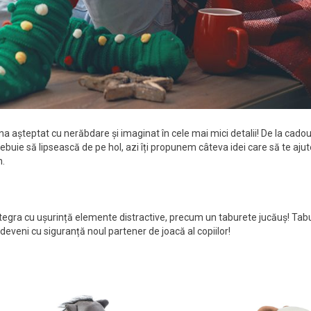
a așteptat cu nerăbdare și imaginat în cele mai mici detalii! De la cadour
rebuie să lipsească de pe hol, azi îți propunem câteva idei care să te ajut
n.
integra cu ușurință elemente distractive, precum un taburete jucăuș! Tabu
deveni cu siguranță noul partener de joacă al copiilor!