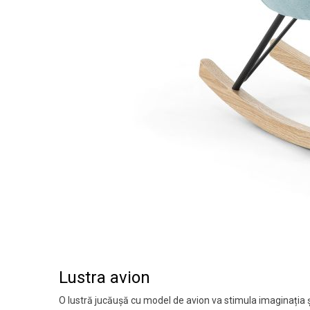
Lustra avion
O lustră jucăușă cu model de avion va stimula imaginația și 