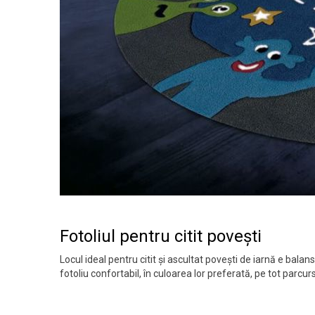
Fotoliul pentru citit povești
Locul ideal pentru citit și ascultat povești de iarnă e balans
fotoliu confortabil, în culoarea lor preferată, pe tot parcurs