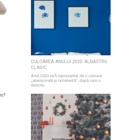
CULOAREA ANULUI 2020: ALBASTRU
CLASIC
Anul 2020 va fi reprezentat de o culoare
„atemporală și rezistentă”, după cum o
descriu
ic?