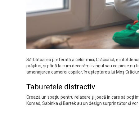
Sărbătoarea preferată a celor mici, Crăciunul, e întotdeaun
prăjituri, și până la cum decorăm livingul sau ce piese nu t
amenajarea camerei copiilor, în așteptarea lui Moș Crăciu
Taburetele distractiv
Crează un spațiu pentru relaxare și joacă în care să poți 
Konrad, Sabinka și Bartek au un design surprinzător și vor 