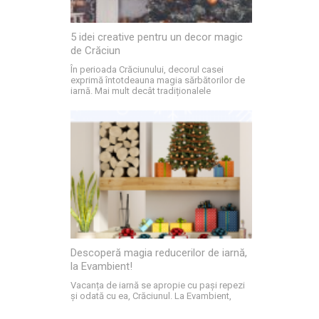
5 idei creative pentru un decor magic
de Crăciun
În perioada Crăciunului, decorul casei
exprimă întotdeauna magia sărbătorilor de
iarnă. Mai mult decât tradiționalele
Descoperă magia reducerilor de iarnă,
la Evambient!
Vacanța de iarnă se apropie cu pași repezi
și odată cu ea, Crăciunul. La Evambient,