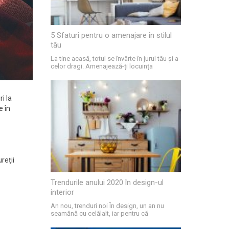
5 Sfaturi pentru o amenajare în stilul
tău
La tine acasă, totul se învârte în jurul tău și a
celor dragi. Amenajează-ți locuința
i la
e în
reții
Trendurile anului 2020 în design-ul
interior
An nou, trenduri noi În design, un an nu
seamănă cu celălalt, iar pentru că