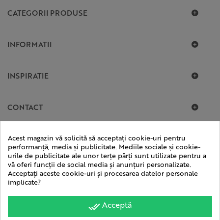
CATEGORII PRODUSE
INFORMATII
INSPIRATIE
CONTACT
Acest magazin vă solicită să acceptați cookie-uri pentru
performanță, media și publicitate. Mediile sociale și cookie-
urile de publicitate ale unor terțe părți sunt utilizate pentru a
vă oferi funcții de social media și anunțuri personalizate.
Acceptați aceste cookie-uri și procesarea datelor personale
implicate?
Acceptă
done_all