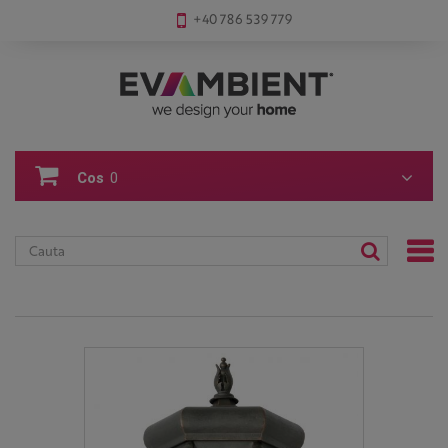
+40 786 539 779
Cos
0