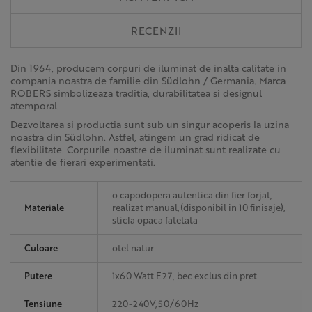
RECENZII
Din 1964, producem corpuri de iluminat de inalta calitate in
compania noastra de familie din Südlohn / Germania. Marca
ROBERS simbolizeaza traditia, durabilitatea si designul
atemporal.
Dezvoltarea si productia sunt sub un singur acoperis la uzina
noastra din Südlohn. Astfel, atingem un grad ridicat de
flexibilitate. Corpurile noastre de iluminat sunt realizate cu
atentie de fierari experimentati.
o capodopera autentica din fier forjat,
Materiale
realizat manual,(disponibil in 10 finisaje),
sticla opaca fatetata
Culoare
otel natur
Putere
1x60 Watt E27, bec exclus din pret
Tensiune
220-240V,50/60Hz