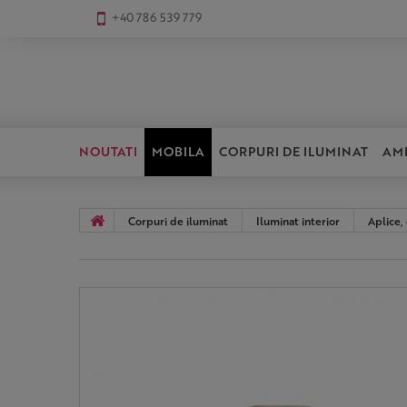
+40 786 539 779
NOUTATI
MOBILA
CORPURI DE ILUMINAT
AM
Corpuri de iluminat
Iluminat interior
Aplice,