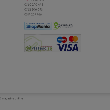
0760 240 448
0762 206 093
0314 207 766