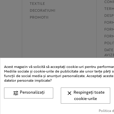
CONF
TEXTILE
TERM
DECORATIUNI
DESP
PROMOTII
FORM
FORM
FORM
POLI
DATE
AVIZ
PREF
Acest magazin vă solicită să acceptați cookie-uri pentru performan
SOL
Mediile sociale și cookie-urile de publicitate ale unor terțe părți s
funcții de social media și anunțuri personalizate. Acceptați aceste
datelor personale implicate?
Personalizați
Respingeți toate
tune
clear
cookie-urile
© 2015 - 2026 Toa
Politica 
WHATSAPP!