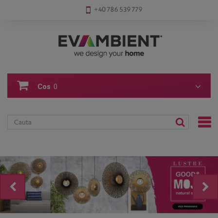
+40 786 539 779
Cos
0