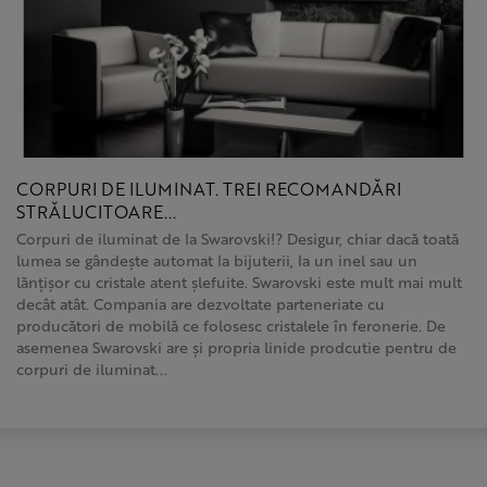
CORPURI DE ILUMINAT. TREI RECOMANDĂRI
STRĂLUCITOARE...
Corpuri de iluminat de la Swarovski!? Desigur, chiar dacă toată
lumea se gândește automat la bijuterii, la un inel sau un
lănțișor cu cristale atent șlefuite. Swarovski este mult mai mult
decât atât. Compania are dezvoltate parteneriate cu
producători de mobilă ce folosesc cristalele în feronerie. De
asemenea Swarovski are și propria linide prodcutie pentru de
corpuri de iluminat...