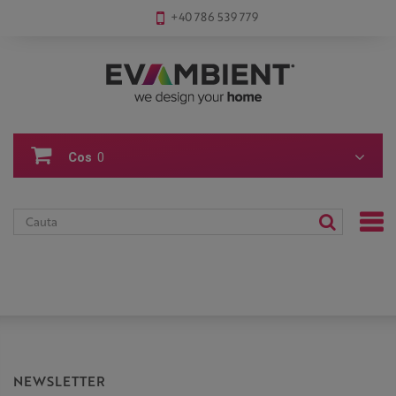
+40 786 539 779
Cos
0
NEWSLETTER