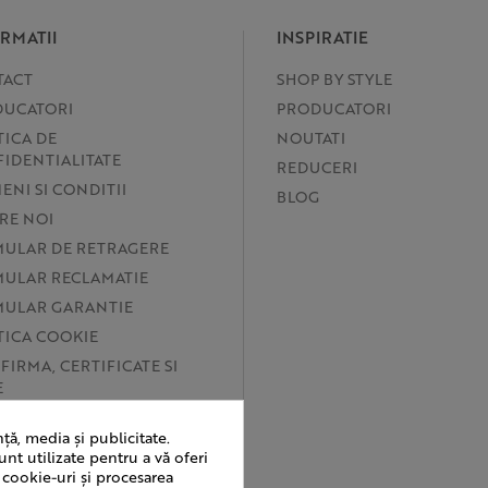
RMATII
INSPIRATIE
TACT
SHOP BY STYLE
UCATORI
PRODUCATORI
TICA DE
NOUTATI
IDENTIALITATE
REDUCERI
ENI SI CONDITII
BLOG
RE NOI
ULAR DE RETRAGERE
ULAR RECLAMATIE
ULAR GARANTIE
TICA COOKIE
 FIRMA, CERTIFICATE SI
E
ERINTE COOKIE
ță, media și publicitate.
ANPC
/
unt utilizate pentru a vă oferi
 cookie-uri și procesarea