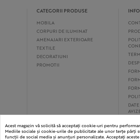
CATEGORII PRODUSE
INFO
MOBILA
CON
CORPURI DE ILUMINAT
PROD
AMENAJARI EXTERIOARE
POLI
CONF
TEXTILE
TERM
DECORATIUNI
DESP
PROMOTII
FORM
FORM
FORM
POLI
DATE
AVIZ
PREF
Acest magazin vă solicită să acceptați cookie-uri pentru performan
SOL
Mediile sociale și cookie-urile de publicitate ale unor terțe părți s
funcții de social media și anunțuri personalizate. Acceptați aceste