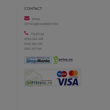
CONTACT
EMAIL
OFFICE@EVAMBIENT.RO
TELEFON
0760 240 448
0762 206 093
0314 207 766